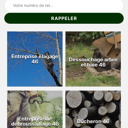
Entreprise élagage
Dessouchage arbre
46
et haie 46
Entreprise de
Bûcheron 46
débroussaillage 46