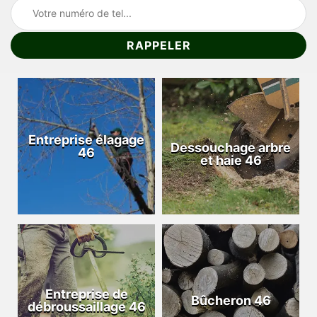
Entreprise élagage
Dessouchage arbre
46
et haie 46
Entreprise de
Bûcheron 46
débroussaillage 46