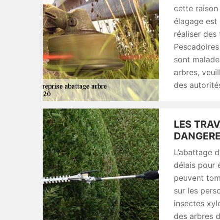
cette raison
élagage est 
réaliser des
Pescadoires 
sont malades
arbres, veui
des autorit
LES TRA
DANGERE
L’abattage d
délais pour 
peuvent tom
sur les pers
insectes xyl
des arbres d