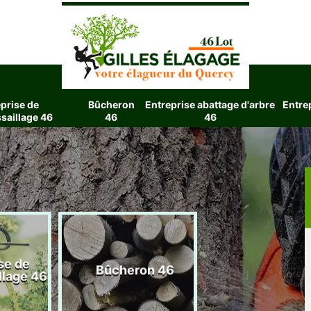
prise de
Bûcheron
Entreprise abattage d'arbre
Entre
saillage 46
46
46
se de
Entreprise aba
Bûcheron 46
llage 46
d'arbre 4