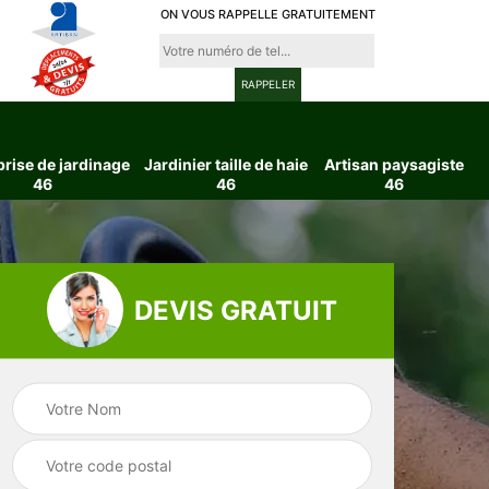
ON VOUS RAPPELLE GRATUITEMENT
prise de jardinage
Jardinier taille de haie
Artisan paysagiste
46
46
46
DEVIS GRATUIT
ttage
Entreprise de
Jardinier taille d
6
jardinage 46
haie 46