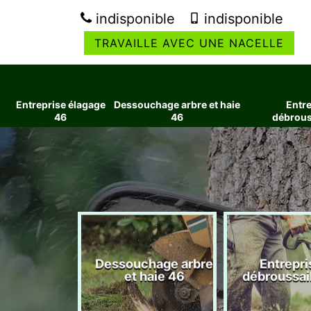
indisponible
indisponible
TRAVAILLE AVEC UNE NACELLE
Entreprise élagage
Dessouchage arbre et haie
Entre
46
46
débrous
ise élagage
Dessouchage arbre
Entrepri
46
et haie 46
débroussai