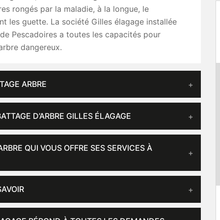
res rongés par la maladie, à la longue, le
t les guette. La société Gilles élagage installée
e de Pescadoires a toutes les capacités pour
’arbre dangereux.
TTAGE ARBRE
BATTAGE D’ARBRE GILLES ÉLAGAGE
ARBRE QUI VOUS OFFRE SES SERVICES À
SAVOIR