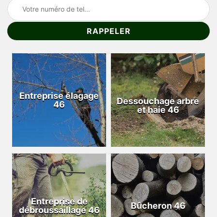
Entreprise élagage
Dessouchage arbre
46
et haie 46
Entreprise de
Bûcheron 46
débroussaillage 46