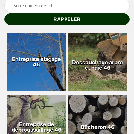
Entreprise élagage
Dessouchage arbre
46
et haie 46
Entreprise de
Bûcheron 46
débroussaillage 46