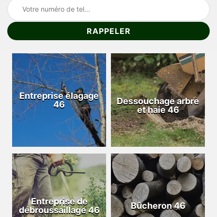
Entreprise élagage
Dessouchage arbre
46
et haie 46
Entreprise de
Bûcheron 46
débroussaillage 46