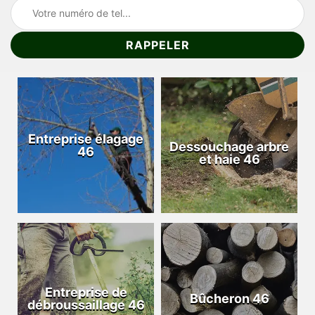
Entreprise élagage
Dessouchage arbre
46
et haie 46
Entreprise de
Bûcheron 46
débroussaillage 46