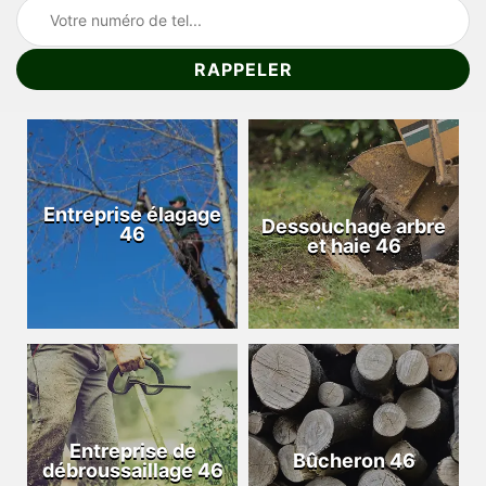
Entreprise élagage
Dessouchage arbre
46
et haie 46
Entreprise de
Bûcheron 46
débroussaillage 46