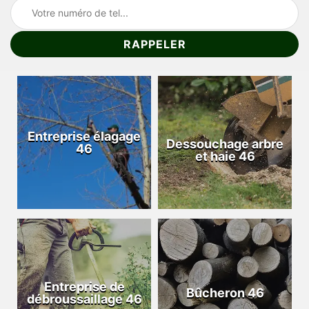
Entreprise élagage
Dessouchage arbre
46
et haie 46
Entreprise de
Bûcheron 46
débroussaillage 46