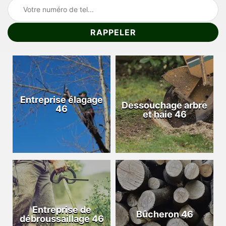
Entreprise élagage
Dessouchage arbre
46
et haie 46
Entreprise de
Bûcheron 46
débroussaillage 46