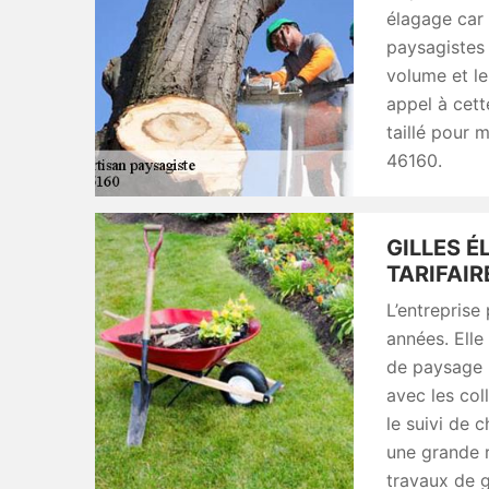
élagage car
paysagistes 
volume et l
appel à cette
taillé pour 
46160.
GILLES É
TARIFAI
L’entreprise
années. Ell
de paysage p
avec les col
le suivi de c
une grande 
travaux de g