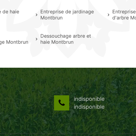
le de haie
Entreprise de jardinage
Entrepris
Montbrun
d'arbre M
Dessouchage arbre et
age Montbrun
haie Montbrun
indisponible
indisponible