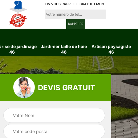
ON VOUS RAPPELLE GRATUITEMENT
prise de jardinage
Jardinier taille de haie
Artisan paysagiste
46
46
46
DEVIS GRATUIT
ttage
Entreprise de
Jardinier taille d
6
jardinage 46
haie 46