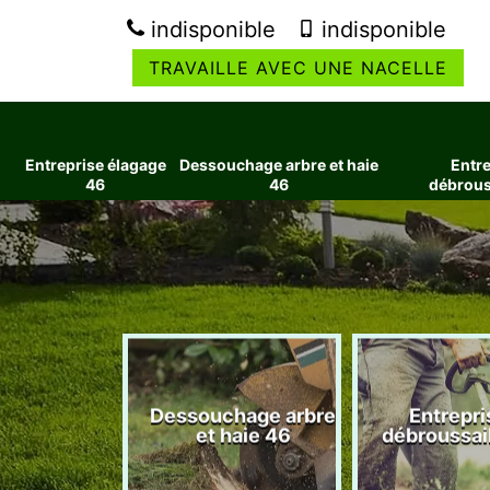
indisponible
indisponible
TRAVAILLE AVEC UNE NACELLE
Entreprise élagage
Dessouchage arbre et haie
Entre
46
46
débrous
ise élagage
Dessouchage arbre
Entrepri
46
et haie 46
débroussai