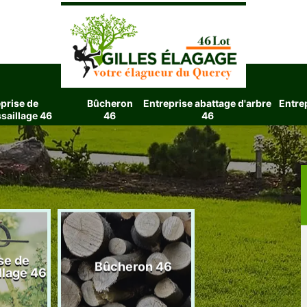
prise de
Bûcheron
Entreprise abattage d'arbre
Entre
saillage 46
46
46
se de
Entreprise aba
Bûcheron 46
llage 46
d'arbre 4