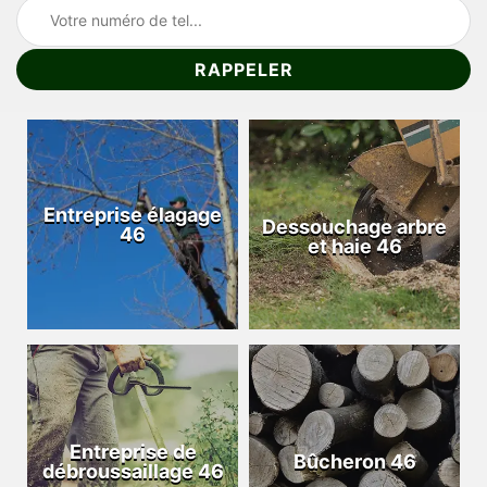
Entreprise élagage
Dessouchage arbre
46
et haie 46
Entreprise de
Bûcheron 46
débroussaillage 46