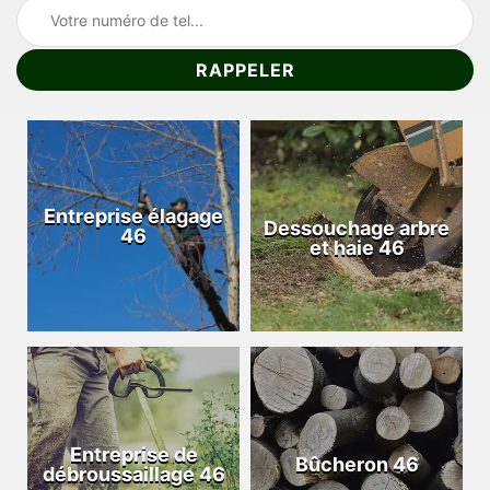
Entreprise élagage
Dessouchage arbre
46
et haie 46
Entreprise de
Bûcheron 46
débroussaillage 46