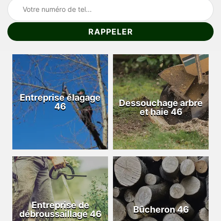
Entreprise élagage
Dessouchage arbre
46
et haie 46
Entreprise de
Bûcheron 46
débroussaillage 46