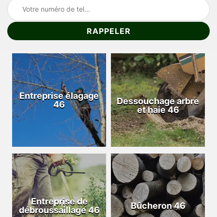
Entreprise élagage
Dessouchage arbre
46
et haie 46
Entreprise de
Bûcheron 46
débroussaillage 46