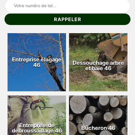
Entreprise élagage
Dessouchage arbre
46
et haie 46
Entreprise de
Bûcheron 46
débroussaillage 46