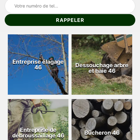
Entreprise élagage
Dessouchage arbre
46
et haie 46
Entreprise de
Bûcheron 46
débroussaillage 46