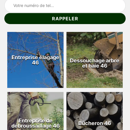
Entreprise élagage
Dessouchage arbre
46
et haie 46
Entreprise de
Bûcheron 46
débroussaillage 46