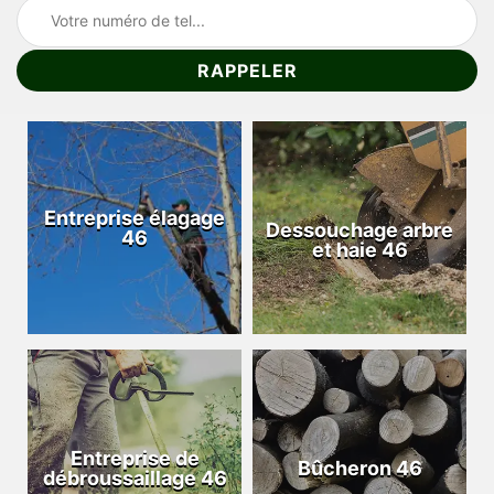
Entreprise élagage
Dessouchage arbre
46
et haie 46
Entreprise de
Bûcheron 46
débroussaillage 46