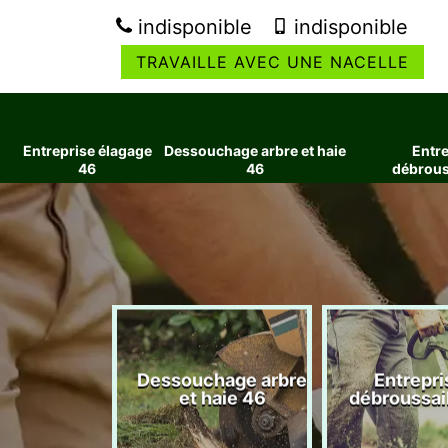
indisponible
indisponible
TRAVAILLE AVEC UNE NACELLE
Entreprise élagage
Dessouchage arbre et haie
Entre
46
46
débrous
ise élagage
Dessouchage arbre
Entrepri
46
et haie 46
débroussai