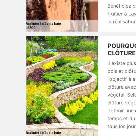
Bénéficiez d
fruitier à L
la réalisati
POURQUO
CLÔTURE
Il existe plu
bois et clôt
l’objectif à 
clôture avec
végétal. Selo
clôture végé
obtenir une c
temps et du 
tous les jour