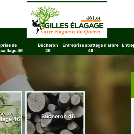
prise de
Bûcheron
Entreprise abattage d'arbre
Entre
saillage 46
46
46
se de
Entreprise aba
Bûcheron 46
llage 46
d'arbre 4