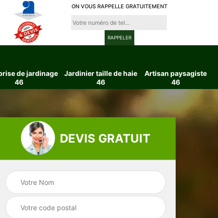
ON VOUS RAPPELLE GRATUITEMENT
prise de jardinage
Jardinier taille de haie
Artisan paysagiste
46
46
46
DEVIS GRATUIT
ttage
Entreprise de
Jardinier taille d
6
jardinage 46
haie 46