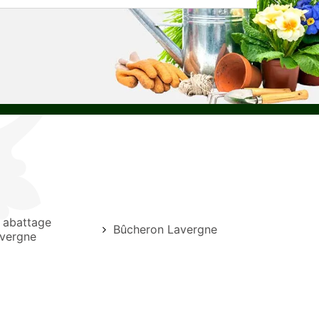
e abattage
Bûcheron Lavergne
avergne