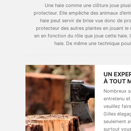
Une haie comme une clôture joue plusieu
protecteur. Elle empêche des animaux d’entre
haie peut servir de brise vue donc de pro
protecteur des autres plantes en jouant le rô
en en fonction du rôle que joue cette haie. I
haie. De même une technique pour
UN EXPER
À TOUT 
Nombreux son
entretenu et
veuillez fai
Gilles élaga
seulement av
surtout vous