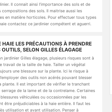
inier. Il connait ainsi l’importance des sols et de
s compositions des sols. Il maitrise aussi les
s en matière horticoles. Pour effectuer tous types
 haie contactez ce jardinier compétent et aguerri.
E HAIE LES PRÉCAUTIONS À PRENDRE
 OUTILS, SELON GILLES ÉLAGAGE
an jardinier Gilles élagage, plusieurs risques sont à
e travail de la taille de haie. Tailler un végétal
jours une blessure sur la plante. Ici le risque à
 d’employer des outils non acérés pouvant blesser
 plante. Il est important de vérifier le tranchant
le serrage de la lame et de la contrelame. Certaines
blessures véhiculées ou occasionnées par les
t être préjudiciables à la haie entière. Il faut les
s utilisation et avant utilisation. Penser à