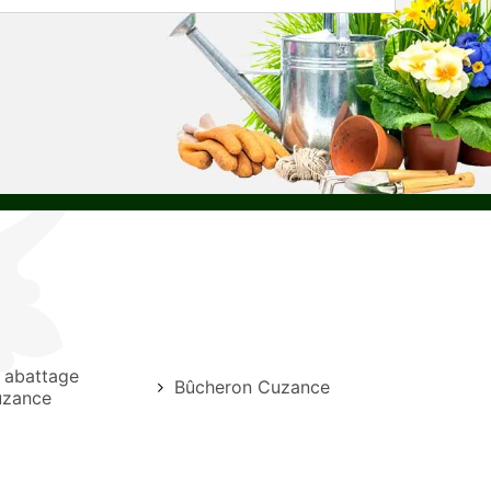
e abattage
Bûcheron Cuzance
uzance