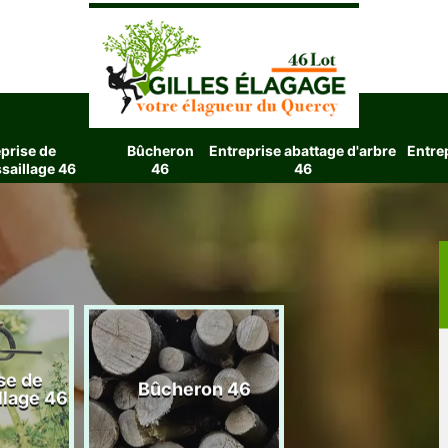
prise de
Bûcheron
Entreprise abattage d'arbre
Entre
saillage 46
46
46
se de
Entreprise aba
Bûcheron 46
llage 46
d'arbre 4