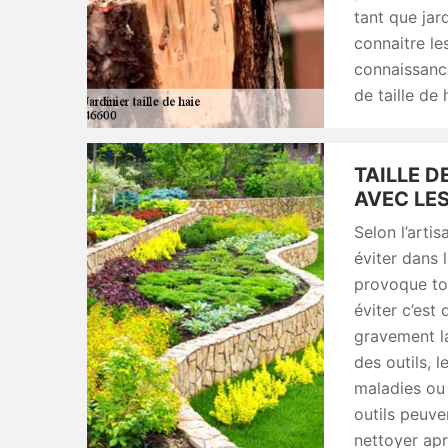
tant que jard
connaitre le
connaissance
de taille de
TAILLE D
AVEC LES
Selon l’artis
éviter dans l
provoque tou
éviter c’est
gravement la
des outils, 
maladies ou 
outils peuven
nettoyer aprè