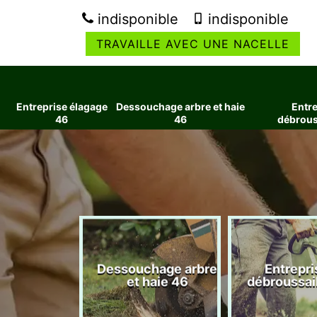
indisponible
indisponible
TRAVAILLE AVEC UNE NACELLE
Entreprise élagage
Dessouchage arbre et haie
Entre
46
46
débrous
ise élagage
Dessouchage arbre
Entrepri
46
et haie 46
débroussai