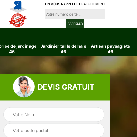
ON VOUS RAPPELLE GRATUITEMENT
prise de jardinage
Jardinier taille de haie
Artisan paysagiste
46
46
46
DEVIS GRATUIT
ttage
Entreprise de
Jardinier taille d
6
jardinage 46
haie 46