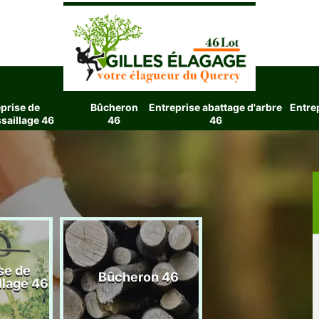
prise de
Bûcheron
Entreprise abattage d'arbre
Entre
saillage 46
46
46
se de
Entreprise aba
Bûcheron 46
llage 46
d'arbre 4