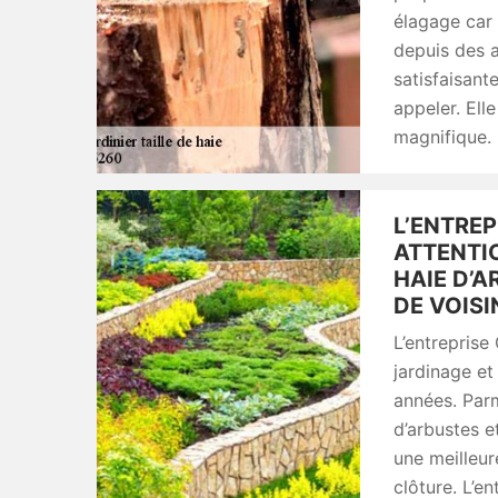
élagage car 
depuis des 
satisfaisante
appeler. Ell
magnifique.
L’ENTREP
ATTENTI
HAIE D’A
DE VOIS
L’entreprise
jardinage e
années. Parmi
d’arbustes 
une meilleure
clôture. L’e