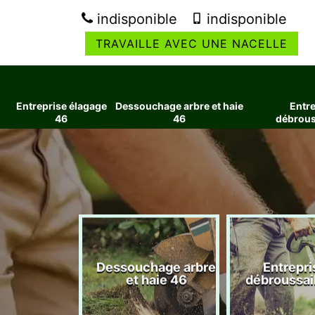
indisponible
indisponible
TRAVAILLE AVEC UNE NACELLE
Entreprise élagage
Dessouchage arbre et haie
Entre
46
46
débrous
ise élagage
Dessouchage arbre
Entrepri
46
et haie 46
débroussai