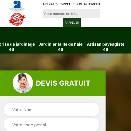
ON VOUS RAPPELLE GRATUITEMENT
prise de jardinage
Jardinier taille de haie
Artisan paysagiste
46
46
46
DEVIS GRATUIT
ttage
Entreprise de
Jardinier taille d
6
jardinage 46
haie 46