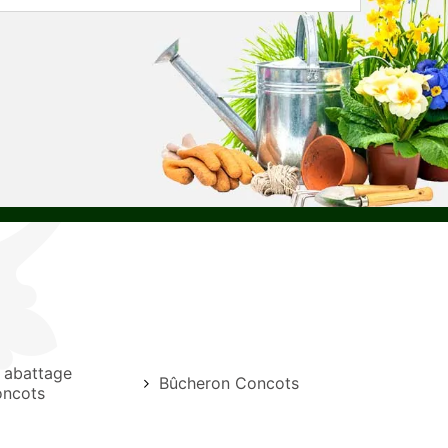
e abattage
Bûcheron Concots
oncots