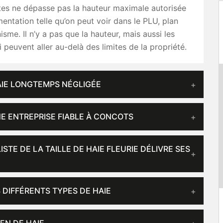
tes ne dépasse pas la hauteur maximale autorisée
mentation telle qu’on peut voir dans le PLU, plan
isme. Il n’y a pas que la hauteur, mais aussi les
 peuvent aller au-delà des limites de la propriété.
HAIE LONGTEMPS NÉGLIGÉE
NE ENTREPRISE FIABLE À CONCOTS
ISTE DE LA TAILLE DE HAIE FLEURIE DÉLIVRE SES
 DIFFÉRENTS TYPES DE HAIE