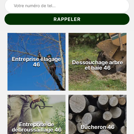
Entreprise élagage
Dessouchage arbre
46
et haie 46
Entreprise de
Bûcheron 46
débroussaillage 46