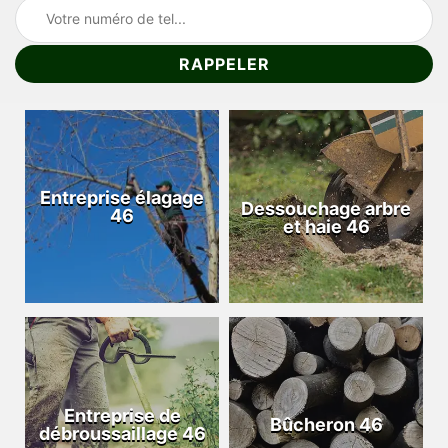
Entreprise élagage
Dessouchage arbre
46
et haie 46
Entreprise de
Bûcheron 46
débroussaillage 46