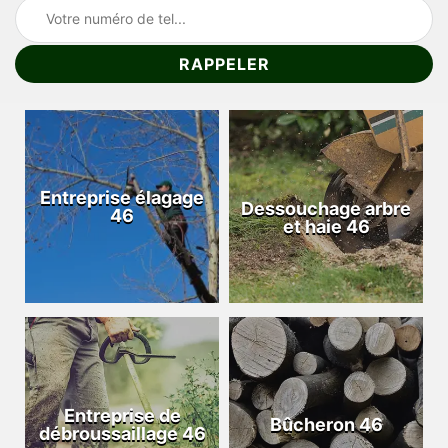
Entreprise élagage
Dessouchage arbre
46
et haie 46
Entreprise de
Bûcheron 46
débroussaillage 46